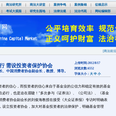
|
商法研究所
|
商法大讲堂
|
案例争鸣
|
案例集锦
|
征稿启示
|
考试大观园
|
研究生园地
|
法律法规
|
法治书苑
|
网站编辑部
[商法前沿论坛系列之
上传时间:2012/8/17
行 需设投资者保护协会
浏览次数:6552
长、中国消费者协会副会长，教授、博导。
字体大小：
大
中
小
者的信心，而投资者的信心来自于基金业的公信力和稳定有效的基金
在必行，也是迫在眉睫！”多次参与《证券法》、《公司法》、《基金
消费者协会副会长的刘俊海教授在接受《大众证券报》专访时明确表
，设立投资者协会，加大对基金投资者的法律保护，明确基金管理