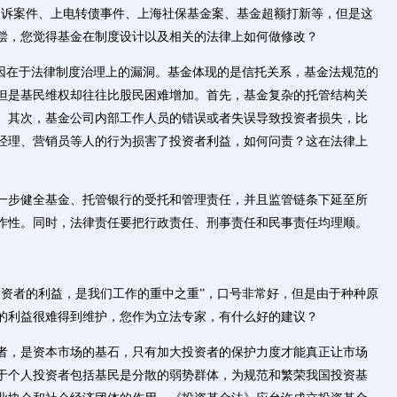
追诉案件、上电转债事件、上海社保基金案、基金超额打新等，但是这
偿，您觉得基金在制度设计以及相关的法律上如何做修改？
原因在于法律制度治理上的漏洞。基金体现的是信托关系，基金法规范的
但是基民维权却往往比股民困难增加。首先，基金复杂的托管结构关
。其次，基金公司内部工作人员的错误或者失误导致投资者损失，比
经理、营销员等人的行为损害了投资者利益，如何问责？这在法律上
一步健全基金、托管银行的受托和管理责任，并且监管链条下延至所
作性。同时，法律责任要把行政责任、刑事责任和民事责任均理顺。
投资者的利益，是我们工作的重中之重”，口号非常好，但是由于种种原
的利益很难得到维护，您作为立法专家，有什么好的建议？
者，是资本市场的基石，只有加大投资者的保护力度才能真正让市场
于个人投资者包括基民是分散的弱势群体，为规范和繁荣我国投资基