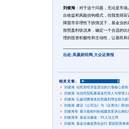
刘俊海
：对于这个问题，无论是市场
出收益和风险挂钩模式，但我觉得应
障股市非理性下跌情况下，基金业的基
按照盈利状况来，确定一个合适的比
理的投资积极性和主动性，让基民和
出处:凤凰财经网,大众证券报
刘俊海 论民营经济促进法的六项核心原则
刘俊海 论信托型私募基金托管人与管理人
刘俊海 弘扬消费者友好型裁判理念助力新
刘俊海 建议《公司法》与《证券法》联动
刘俊海等 最大股权纠纷福建首富诉云南红塔
刘俊海等 基金法修改：PE入法之辩
刘俊海 基金法修改势在必行 需设投资者