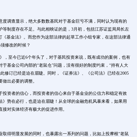
意度调查显示，绝大多数数基民对于基金巨亏不满，同时认为现有的
护等制度存在不足。与此相映证的是，3月初，包括江苏证监局局长左
修订《基金法》。而您作为这部法律的起草工作小组专家，在这部法律通
必须修改的时候？
基金法》，至今已近6个年头了，对于基民投资来说，既有成功的案例，也有
对于基金公司内部的“老鼠仓”问题，没有很好的制度约束，“持有人大
此修订已经是迫在眉睫。同时，《证券法》、《公司法》已经在2005
要做出必要的调整。
于投资者的信心，而投资者的信心来自于基金业的公信力和稳定有效
法》势在必行，也是迫在眉睫！从全球的金融危机风暴来看，如果用
直接对实体经济有极大的促进作用。
业取得明显发展的同时，也暴露出一系列的问题，比如上投摩根“老鼠