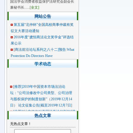
国法学会消费者权益保护法研究会副会长
兼秘书长......
[全文]
网站公告
第五届“北仲杯”全国高校商事仲裁有奖
征文大赛活动通知
2016年度“虞恒商法论文奖学金”评选结
果公示
[商法前沿论坛系列之八十二]预告:What
Protection Do Directors Have
学术动态
[推荐]
2019年中国资本市场法治论
坛：“公司法修改中公司类型、公司治理
与股权保护的制度创新”（2019年12月14
日） 论文征集公告[截至2019年12月7日]
[推荐]
“社交媒体对美国证券法的影响”讲
热点文章
座圆满举办
2015年中国资本市场法治论坛：“打造投
无热点文章！
资者友好型证券法，推动资本市场治理现