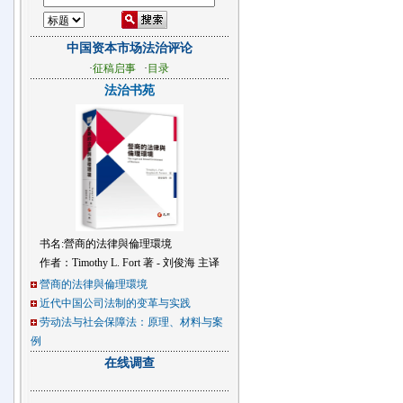
代化”论文征集公告[截至2015年7月2日]
[图文]
如何看待政府开发专车软件管市
场？
中国资本市场法治评论
《中国证券民事赔偿案件司法裁判文书
·
征稿启事
·
目录
汇编》正式出版
法治书苑
日本公司法修改的最新发展趋势
书名:營商的法律與倫理環境
作者：Timothy L. Fort 著 - 刘俊海 主译
營商的法律與倫理環境
近代中国公司法制的变革与实践
劳动法与社会保障法：原理、材料与案
例
在线调查