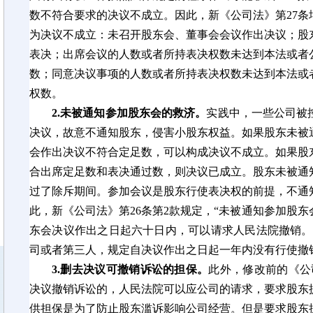
数不符合要求的决议不成立。因此，新《公司法》第27
为决议不成立：未召开股东会、董事会会议作出决议；股
表决；出席会议的人数或者所持表决权数未达到本法或者
数；同意决议事项的人数或者所持表决权数未达到本法或
权数。
2.未被通知参加股东会的救济。
实践中，一些公司被
决议，故意不通知股东，侵害小股东权益。如果股东未被
会作出决议不符合定足数，可以构成决议不成立。如果股
合出席定足数和表决通过数，则决议已成立。股东未被通
过了除斥期间。参加会议是股东行使表决权的前提，不通
此，
新《公司法》
第
26条第2款规定，“未被通知参加股
东会决议作出之日起
六十
日内，可以请求人民法院撤销。
司或者第三人，规定自决议作出之日起一年内没有行使撤
3.删去决议可撤销诉讼的担保。
此外，修改前的《公
决议撤销诉讼的，人民法院可以应公司的请求，要求股东
供担保是为了防止股东滥诉影响公司经营。但是要求股东