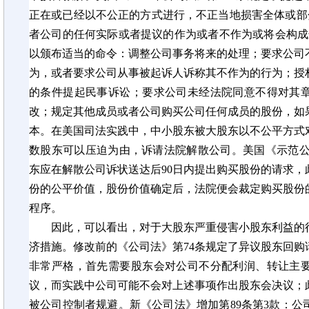
正在或已经以不公正的方式进行，不正当地损害全体或部
者公司的任何实际或
者
提议的作为或
者
不作为或将会构成
以颁布适当的命令：调整公司事务将来的处理；要求公司
为，或
者
要求公司从事被起诉人诉称其不作为的行为；授
的条件提起民事诉讼；要求公司未经法院同意不得对其
改；规定其他成员或
者
公司购买公司任何成员的股份，如
本。在美国司法实践中，中小股东被大股东以不公平方式
数股东可以压迫为由，诉请法院解散公司。美国《示范
东应在解散公司诉状送达后
90日
内提出购买股份的请求，
份的公平价值，股份价值确定后，法院便会裁定购买股份
程序。
因此，可以看出，对于大股东严重侵害小股东利益的
济措施。修改前的《公司法》第
74条规定了异议股东回
非常严格，首先需要股东会对公司不分配利润、转让主
议，而实践中公司可能不会对上述事项作出股东会决议；
被公司控制者规避。新《公司法》增加第
89条第3款：