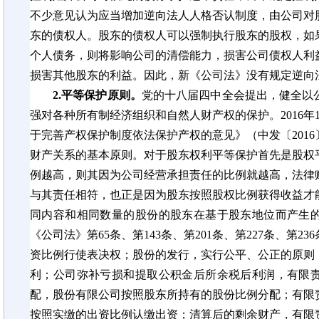
不少意见认为应当增加逆向法人人格否认制度，由公司对
东的债权人。股东的债权人可以强制执行股东的股权，如
个人债务，则将影响公司的清偿能力，损害公司债权人利
损害其他股东的利益。因此，新《公司法》没有规定逆向
2.平等保护原则。
党的十八届四中全会提出，健全以
强对各种所有制经济组织和自然人财产权的保护。2016年
于完善产权保护制度依法保护产权的意见》（中发〔2016
财产关系的基本原则。对于股东权利平等保护首先是股权
例越高，则其因为公司经营承担责任的比例就越高，法律
与其责任相符，也正是因为股东按照股权比例获得收益才
同内容和相同数量的股份的股东在基于股东地位而产生
《公司法》第
65条、第143条、第201条、第227条、第
资比例行使表决权；股份的发行，实行公平、公正的原则
利；公司弥补亏损和提取公积金后所余税后利润，有限
配，股份有限公司按照股东所持有的股份比例分配；有限
按照实缴的出资比例认缴出资；清算后的剩余财产，有限