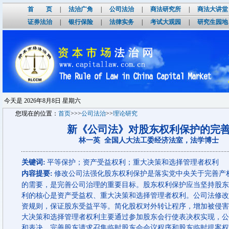
首 页
|
法治广角
|
公司法治
|
商法研究所
|
商法大讲堂
证券法治
|
银行保险
|
法律实务
|
考试大观园
|
研究生园地
今天是
2026年8月8日 星期六
您现在的位置：
首页
>>>
公司法治
>>
理论研究
新《公司法》对股东权利保护的完
林一英 全国人大法工委经济法室，法学博士
关键词:
平等保护；资产受益权利；重大决策和选择管理者权利
内容提要:
修改公司法强化股东权利保护是落实党中央关于完善产
的需要，是完善公司治理的重要目标。股东权利保护应当坚持股东
利的核心是资产受益权、重大决策和选择管理者权利。公司法修改
资规则，保证股东受益平等。简化股权对外转让程序，增加被侵害
大决策和选择管理者权利主要通过参加股东会行使表决权实现，公
和表决，完善股东请求召集临时股东会会议程序和股东临时提案权