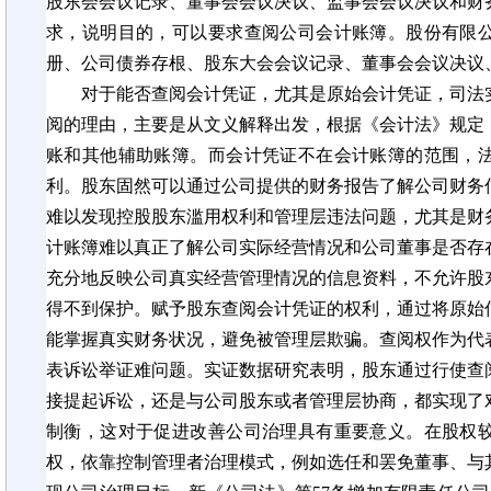
股东会会议记录、董事会会议决议、监事会会议决议和财
求，说明目的，可以要求查阅公司会计账簿。股份有限
册、公司债券存根、股东大会会议记录、董事会会议决议
对于能否查阅会计凭证，尤其是原始会计凭证，司法
阅的理由，主要是从文义解释出发，根据
《
会计法
》
规定
账和其他辅助账簿。而会计凭证不在会计账簿的范围，
利。股东固然可以通过公司提供的财务报告了解公司财务
难以发现控股股东滥用权利和管理层违法问题，尤其是财
计账簿难以真正了解公司实际经营情况和公司董事是否存
充分地反映公司真实经营管理情况的信息资料，不允许股
得不到保护。赋予股东查阅会计凭证的权利，通过将原始
能掌握真实财务状况，避免被管理层欺骗。查阅权作为代
表诉讼举证难问题。实证数据研究表明，股东通过行使查
接提起诉讼，还是与公司股东或者管理层协商，都实现了
制衡，这对于促进改善公司治理具有重要意义。在股权
权，依靠控制管理者治理模式，例如选任和罢免董事、与