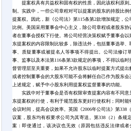
提案权具有共益权和固有权的性质，因此该权利原则
制。实践中，一些公司章程对可以提案的股东的持股比例
提案权。因此，新《公司法》第
115条第2款增加规定，
比例。美国采用董事会中心主义，除公司章程或者股东协
者在董事会授权下行使。将公司经营决策权赋予董事会以
东提案权的内容限制比较多，除违法外，包括董事选举、
事、质疑董事或被提名人等事项不得提出。公司法修订
事、监事以及本法第116条第3款规定的事项，不得以临
督管理层至关重要，如果不允许股东以临时提案方式提出
或者控制董事会的大股东可能不会将解任自己作为股东会
上述规定，赋予中小股东利用提案权监督董事的功能。
实践中对于董事会是否有权限审查提案内容有不同意
东提案权的行使，有利于规范股东更好行使权利；同时能
会议时间，提高会议效率。英国《
2006年公司法》第3
议案，股东均有权要求公司为其寄送。第338（2）条
案：即使通过，该决议也无效（原因包括违反法律或者