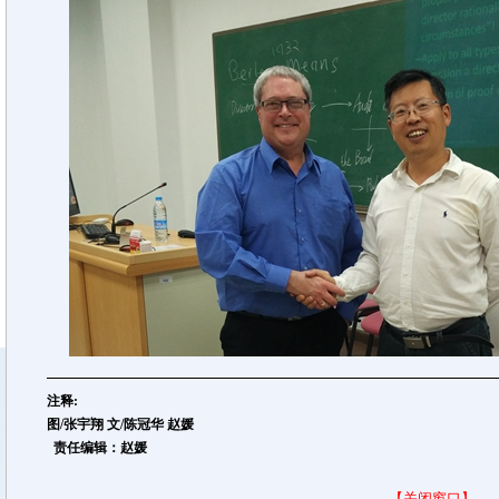
注释:
图/张宇翔 文/陈冠华 赵媛
责任编辑：赵媛
【关闭窗口】