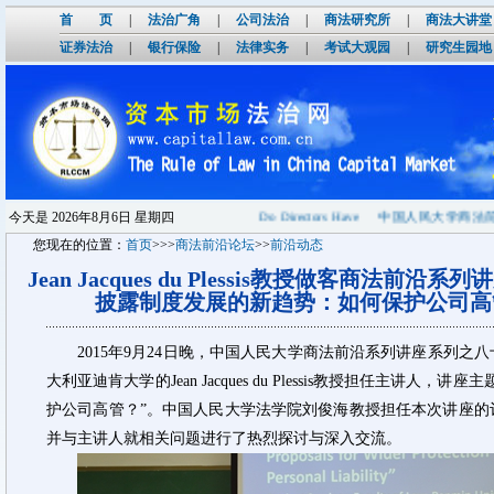
首 页
|
法治广角
|
公司法治
|
商法研究所
|
商法大讲堂
证券法治
|
银行保险
|
法律实务
|
考试大观园
|
研究生园地
系列之八十二]预告:What Protection Do Directors Have
今天是
2026年8月6日 星期四
中国人民大学商法前沿系
您现在的位置：
首页
>>>
商法前沿论坛
>>
前沿动态
Jean Jacques du Plessis教授做客商法前沿
披露制度发展的新趋势：如何保护公司高
2015年9月24日晚，中国人民大学商法前沿系列讲座系列
大利亚迪肯大学的Jean Jacques du Plessis教授担任主讲
护公司高管？”。中国人民大学法学院刘俊海教授担任本次讲座的
并与主讲人就相关问题进行了热烈探讨与深入交流。