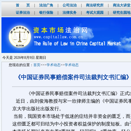
首 页
|
法治广角
|
公司法治
|
商法研究所
|
商法大讲堂
证券法治
|
银行保险
|
法律实务
|
考试大观园
|
研究生园地
今天是
2026年8月9日 星期日
您现在的位置：
首页
>>>
学术动态
>>
学术动态
《中国证券民事赔偿案件司法裁判文书汇编
《中国证券民事赔偿案件司法裁判文书汇编》正式
近日，由刘俊海教授与宋一欣律师主编的《中国证券民
京大学出版社出版发行。
当前，我国资本市场处于低迷的症结并非资金的匮乏，而
这些匮乏都可归结为中小投资者权益保护的制度短板。由