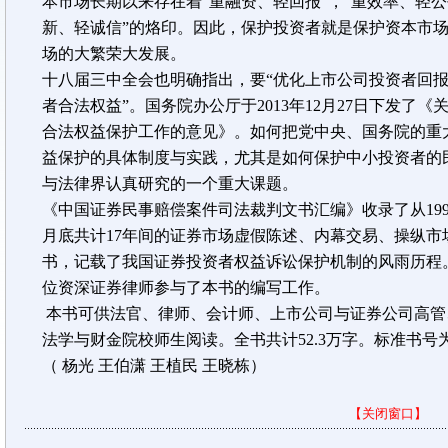
本市场长期以来存在着“重融资、轻回报”，“重效率、轻公
新、轻诚信”的烙印。因此，保护投资者就是保护资本市
场的大繁荣大发展。
十八届三中全会也明确指出，要“优化上市公司投资者回
者合法权益”。国务院办公厅于
2013
年
12
月
27
日下发了《
合法权益保护工作的意见》。如何把党中央、国务院的重
益保护的具体制度与实践，尤其是如何保护中小投资者的
与法律界认真研究的一个重大课题。
《中国证券民事赔偿案件司法裁判文书汇编》收录了从
19
月底共计
17
年间的证券市场虚假陈述、内幕交易、操纵市
书，记载了我国证券投资者权益诉讼保护机制的风雨历程
位资深证券律师参与了本书的编写工作。
本书可供法官、律师、会计师、上市公司与证券公司高管
法学与财金院校师生阅读。全书共计
52.3
万字。标准书号
（
杨光
王伯潇
王植民
王晓栋）
【关闭窗口】