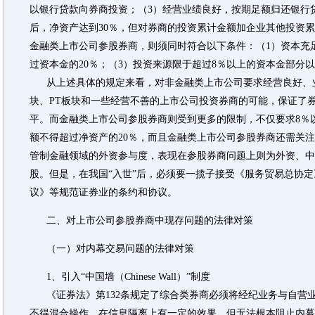
以银行贷款向券商投资；（3）经营业绩良好，按期足额归还银行
后，净资产达到30％，但对券商的投资累计金额加企业其他投资累
金融类上市公司参股券商，则须同时符合以下条件：（1）资本充
过资本金的20％；（3）投资来源限于超过8％以上的资本金部分
从上述具体的规定来看，对非金融类上市公司要求经营良好、业
块、PT板块和一些经营不善的上市公司投资券商的可能，保证了
平。而金融类上市公司参股券商则受到更多的限制，不仅要求8％
额不得超过净资产的20％，而且金融类上市公司参股券商还需关注
管制金融领域的外资参与度，表现在参股券商问题上则为外资、中
股。但是，在我国“入世”后，必须要一揽子接受《服务贸易总协定
议》等规范证券业的条约和协议。
二、对上市公司参股券商中现存问题的法律对策
（一）对内幕交易问题的法律对策
1、引入“中国墙（Chinese Wall）”制度
《证券法》第132条规定了综合类券商必须将经纪业务与自营
不得混合操作，在信息隔离上有一定的效果，但无法根本阻止内幕