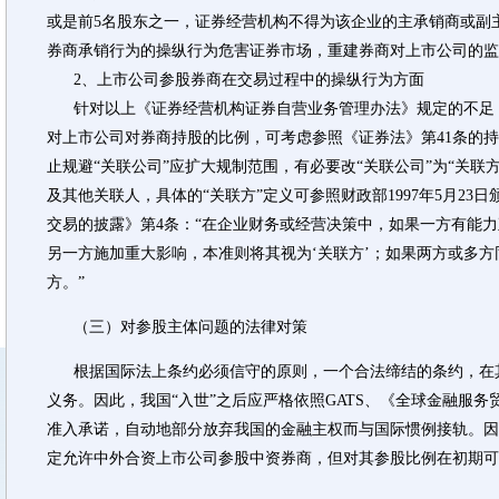
或是前5名股东之一，证券经营机构不得为该企业的主承销商或副
券商承销行为的操纵行为危害证券市场，重建券商对上市公司的监
2、上市公司参股券商在交易过程中的操纵行为方面
针对以上《证券经营机构证券自营业务管理办法》规定的不足，
对上市公司对券商持股的比例，可考虑参照《证券法》第41条的持
止规避“关联公司”应扩大规制范围，有必要改“关联公司”为“关联
及其他关联人，具体的“关联方”定义可参照财政部1997年5月2
交易的披露》第4条：“在企业财务或经营决策中，如果一方有能
另一方施加重大影响，本准则将其视为‘关联方’；如果两方或多
方。”
（三）对参股主体问题的法律对策
根据国际法上条约必须信守的原则，一个合法缔结的条约，在
义务。因此，我国“入世”之后应严格依照GATS、《全球金融服
准入承诺，自动地部分放弃我国的金融主权而与国际惯例接轨。因
定允许中外合资上市公司参股中资券商，但对其参股比例在初期可