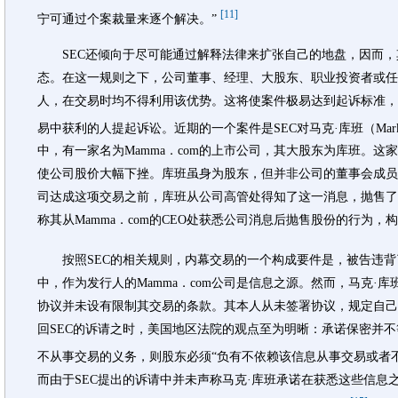
[11]
宁可通过个案裁量来逐个解决。”
SEC还倾向于尽可能通过解释法律来扩张自己的地盘，因而，
态。在这一规则之下，公司董事、经理、大股东、职业投资者或任
人，在交易时均不得利用该优势。这将使案件极易达到起诉标准，
易中获利的人提起诉讼。近期的一个案件是SEC对马克·库班（Mark
中，有一家名为Mamma．com的上市公司，其大股东为库班。
使公司股价大幅下挫。库班虽身为股东，但并非公司的董事会成员
司达成这项交易之前，库班从公司高管处得知了这一消息，抛售了
称其从Mamma．com的CEO处获悉公司消息后抛售股份的行为，
按照SEC的相关规则，内幕交易的一个构成要件是，被告违背
中，作为发行人的Mamma．com公司是信息之源。然而，马克·
协议并未设有限制其交易的条款。其本人从未签署协议，规定自己
回SEC的诉请之时，美国地区法院的观点至为明晰：承诺保密并
不从事交易的义务，则股东必须“负有不依赖该信息从事交易或者
而由于SEC提出的诉请中并未声称马克·库班承诺在获悉这些信息