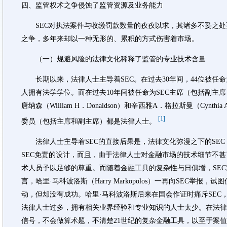
四、监管权术之争侵蚀了监管资源及业务能力
SEC对执法案件与收缴罚款数量的孜孜以求，其诸多不妥之处
之争，多年来却以一种无形的、累积的方式伤害着市场。
（一）规避风险的法律文化稀释了监管的专业技术含量
长期以来，法律人士主导着SEC。在过去30年间，44位被任命为
人拥有法学学位。而在过去10年间被任命为SEC主席（包括副主
唐纳森（William H．Donaldson）和辛西雅A．格拉斯曼（Cynthi
[1]
委员（包括主席和副主席）都是法律人士。
法律人士主导着SEC的直接后果是，法律文化弥漫之下的SEC
SEC免责的设计，而且，由于法律人士对金融市场的技术细节不甚
术人员予以足够的尊重。而随着金融工具的复杂性与日俱增，SE
言，哈里·马科波洛斯（Harry Markopolos）一再向SEC举
动，但却没有成功。哈里·马科波洛斯后来在国会作证时痛斥SEC，称
法律人士过多，拥有相关业界经验和专业知识的人士太少。在法律
信号，不会做算术题，不清楚21世纪的复杂金融工具，以至于案