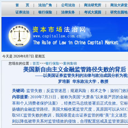
首 页
|
法治广角
|
公司法治
|
商法研究所
|
商法大讲堂
证券法治
|
银行保险
|
法律实务
|
考试大观园
|
研究生园地
今天是
2026年8月7日 星期五
您现在的位置：
首页
>>>
银行保险
>>
案例集锦
美国新自由主义金融监管路径失败的背后
——以美国证券监管失利的法律与政治成因分析为视
罗培新 华东政法大学，教授
关键词:
监管失败；反监管迷思；规避风险；权术之争；旋转门效应
内容提要:
2010年7月21日，被称为美国“大萧条”以来最严厉的
革和个人消费者保护法案》，经奥巴马总统签署后正式生效。它标
扬镳的金融监管路径。美国大幅收紧监管尺度，其原因可以从SE
取SEC监管失败的教训，我国亟需走出证券监管的唯“美”主义迷思
则以降低裙带关系对监管绩效的侵蚀，合理配置惩戒及监管资源以