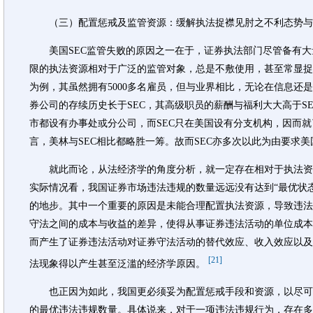
（三）配置惩戒及监管资源：缓解执法捉襟见肘之不利态势与
美国SEC监管失败的原因之一在于，证券执法部门尽管备有大
限的执法资源相对于广泛的监管对象，总是不敷使用，甚至常显捉
为例，其虽然拥有5000多名雇员，但与业界相比，无论在信息还
券公司的存续历史长于SEC，其高级职员的薪酬与福利大大高于S
市都设有办事处或分公司，而SEC只在美国设有分支机构，因而
言，美林与SEC相比都略胜一筹。故而SEC亦多次以此为由要求
就此而论，从法经济学的角度分析，就一定存在相对于执法资源
实际情况看，我国证券市场违法违规的数量远远没有达到“最优状
的地步。其中一个重要的原因是未能合理配置执法资源，导致违法
守法之间的成本与收益的差异，使得从事证券违法活动的单位成本
而产生了证券违法活动对证券守法活动的替代效应、收入效应以及
[21]
法现象得以产生甚至泛滥的经济学原因。
也正因为如此，我国更必须妥为配置惩戒手段和资源，以尽可
的最优违法违规数量。具体说来，对于一项违法违规行为，存在多