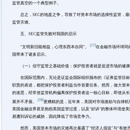
监管真空的一个典型例子。
总之，SEC的地盘之争，导致了对资本市场的选择性监管，最
监管灾难。
五、SEC监管失败对我国的启示
[17]
“文明新旧能相益，心理东西本自同”。
在金融市场环球同
国带来了诸多启示。
（一）信守监管之基础价值：保护投资者就是促进市场的健康
在国际范围内，无论是证监会国际组织颁布的《证券监管目标
职责的表述，都把保护投资者利益当作首要任务。然而，做大资本
的迷思，经常使监管机构偏离保护投资者这一核心目标，即使从长
[18]
展并不矛盾。
更糟糕的是，近年来，美国对市场激励与自律机
美国金融业界甚至抱怨美国监管过度，以及“好诉”的整体环境使
易遭到诉讼的威胁，因此降低了市场竞争力。
然而，美国资本市场的灾难再次暴露了“经济人假设”与“有效市