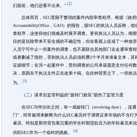
[2]
们面前，他们还看不出来。”
总体而言，SEC受困于繁琐的案件内部审查程序。根据《政府问责办
AccountabilityOffice，GAO）的报告，据SEC的执法人员
查程序，这使得他们很难及时展开调查。更有执法人员认为，细密
目的是祛除带来不安全感的不确定性，但在客观上促成了一种放弃
人员宁可中止一些案件的调查，也不愿联合其他部门去走通审查程
或者删减了指控，否则执法人员必须耗费2个半月来准备文本，其
证据细节；在另一起案件中，受到调查的公司承诺愿意支付任何数
决，原因在于执法文件正在改第十稿。在此种背景之下，一些执法
[3]
为。
（二）谋求后监管利益的“旋转门效应”损伤了监管力度
在SEC与华尔街之间，有一扇旋转门（revolving door）
门”，经常被用来解释为什么SEC雇员对于调查证券市场的不当行
雇员、特别是那些背负着沉重的学生时期贷款压力的年轻雇员来说
[4]
供职SEC作为一个临时的跳板。