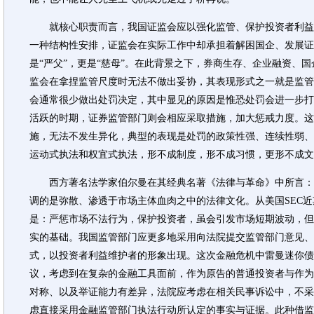
就核心职责而言，我国证监会应以强化监管、保护投资者利益
一种结构性安排，证监会在实际工作中却承担着解困国企、发展证
是“严父”，更是“慈母”。在此背景之下，券商生存、企业融资、
监会在拿捏监管尺度时无法不做出妥协，其表现形式之一就是监管
会通常很少做出处罚决定，其中显见的原因是惟恐处罚会进一步打
活跃的时期，证券监管部门则会相应采取措施，加大惩戒力度。这
施，无法不发生异化，典型的表现是处罚的政策性强、连续性弱、
运动式执法和权宜式执法，形不成制度，形不成习惯，更形不成文
西方著名法学家伯尔曼在其经典名著《法律与革命》中所言：
调的是弥散、渗透于市场主体血肉之中的法律文化。从美国SEC
是：严惩市场不法行为，保护投资者，虽会引发市场短期波动，但
实的基础。我国监管部门应更多地采用向法院提交监管部门意见、
式，以投资者利益维护者的形象出现。这次金融危机中雷曼迷你债
议，考虑到在复杂的金融工具面前，作为原告的普通投资者与作为
对称、以及举证能力有差异，法院应考虑在相关民事诉讼中，不采
虑直接采用金融监管部门执法行动所认定的事实与证据。此种借监