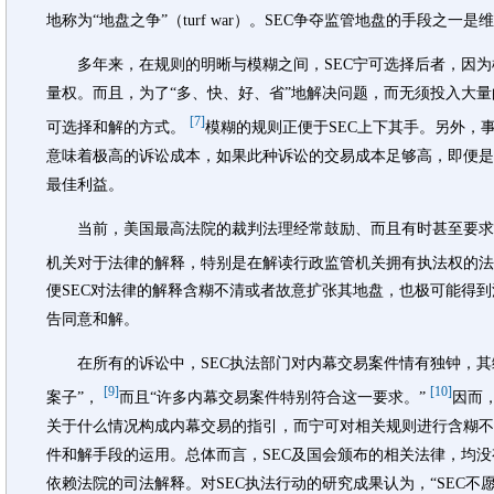
地称为“地盘之争”（turf war）。SEC争夺监管地盘的手段之一
多年来，在规则的明晰与模糊之间，SEC宁可选择后者，因为模
量权。而且，为了“多、快、好、省”地解决问题，而无须投入大量
[7]
可选择和解的方式。
模糊的规则正便于SEC上下其手。另外，
意味着极高的诉讼成本，如果此种诉讼的交易成本足够高，即便是
最佳利益。
当前，美国最高法院的裁判法理经常鼓励、而且有时甚至要求
机关对于法律的解释，特别是在解读行政监管机关拥有执法权的
便SEC对法律的解释含糊不清或者故意扩张其地盘，也极可能得
告同意和解。
在所有的诉讼中，SEC执法部门对内幕交易案件情有独钟，其缘
[9]
[10]
案子”，
而且“许多内幕交易案件特别符合这一要求。”
因而
关于什么情况构成内幕交易的指引，而宁可对相关规则进行含糊不
件和解手段的运用。总体而言，SEC及国会颁布的相关法律，均
依赖法院的司法解释。对SEC执法行动的研究成果认为，“SEC