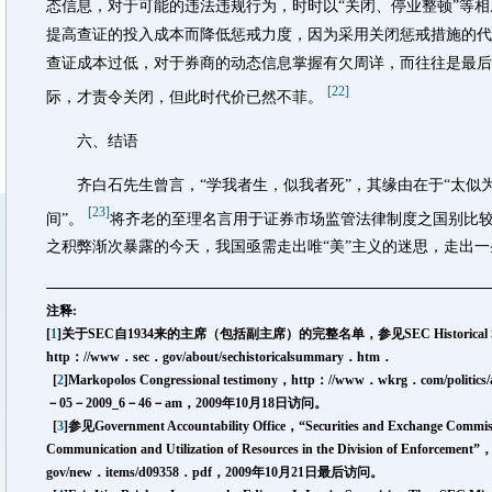
态信息，对于可能的违法违规行为，时时以“关闭、停业整顿”等
提高查证的投入成本而降低惩戒力度，因为采用关闭惩戒措施的代
查证成本过低，对于券商的动态信息掌握有欠周详，而往往是最后
[22]
际，才责令关闭，但此时代价已然不菲。
六、结语
齐白石先生曾言，“学我者生，似我者死”，其缘由在于“太似
[23]
间”。
将齐老的至理名言用于证券市场监管法律制度之国别比
之积弊渐次暴露的今天，我国亟需走出唯“美”主义的迷思，走出
注释:
[
1
]关于SEC自1934来的主席（包括副主席）的完整名单，参见SEC Historical Summary
http：//www．sec．gov/about/sechistoricalsummary．htm．
[
2
]Markopolos Congressional testimony，http：//www．wkrg．com/politics/arti
－05－2009_6－46－am，2009年10月18日访问。
[
3
]参见Government Accountability Office，“Securities and Exchange Commis
Communication and Utilization of Resources in the Division of Enfo
gov/new．items/d09358．pdf，2009年10月21日最后访问。