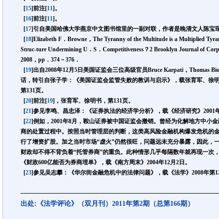
[
15
]前注
[
11
]。
[
16
]前注
[
11
]。
[
17
]引自美国哈佛大学燕京中文图书馆里的一副对联，作者是晚清文人陈宝
[
18
]Elizabeth F．Browne，The Tyranny of the Multitude is a Multiplied Tyra
Struc-ture Undermining U．S．Competitiveness？2 Brooklyn Journal of C
2008，pp．374－376．
[
19
]出自2008年12月5日美国证监会三位高级官员Bruce Karpati，Thomas Bi
话，转引自张子学：《美国证监会监管失败的教训与启示》，载张育军、徐明主
第131页。
[
20
]前注
[
19
]，张育军、徐明书，第131页。
[
21
]参见李鸣、昌忠泽：《证券执法的经济学分析》，载《经济研究》2001
[
22
]例如，2001年8月，鞍山证券被中国证监会撤销。曾经为化解地方中小
商的处置过程中。按照当时管理层的判断，这类高风险金融机构爆发危机的金额
行了增资扩股。加之当时市场“虚火”仍然很旺，问题远未充分暴露，因此，
财政却不得不背负着“托管券商”的重负。此种情形几乎每隔数年就再现一次，其
《财政600亿能否为券商埋单》，载《南方周末》2004年12月2日。
[
23
]参见吴志攀：《华尔街金融危机中的法律问题》，载《法学》2008年第1
出处:《法学评论》（双月刊）2011年第2期（总第166期）