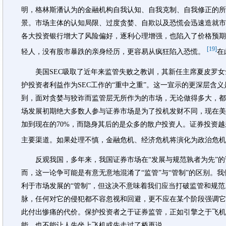
明，格林斯潘认为的金融机构自我认知、自我克制、自我修正的所
景。市场主体的认知局限、过度贪婪、自欺以及恐慌会迅速造就市
各大投资银行增大了风险偏好，逐利心理增强，也陷入了价格预期
[19]
轻人，没有股市暴跌的亲身经历，更容易从疯狂陷入恐慌。
在
美国SEC吸取了近年来监管失败之教训，其新任主席夏皮罗女
护投资者利益作为SEC工作的“重中之重”。这一宣示的更深层含
到，面对贪婪与狡诈而监管层无所作为的市场，无论做得多大，都
场发展初期绝大多数人参与证券市场是为了投机发财不同，现在美国
加到现在的70%，而隐身其后的是众多的散户投资人。证券投资
主要渠道。如果处理不慎，金融危机、经济危机将演化为政治危
反观我国，多年来，我国证券市场在“发展与规范孰者为先”的论
而，这一论争可能是有意无意地混淆了“监管”与“管制”的区别。
利于市场发展的“管制”，但这决不意味着我们应当打破监管和规范
脉，任何对它的侵犯都不容忽视和回避，更不应在某个阶段强调它
此付出惨痛的代价。保护投资者之于证券监管，正如引擎之于飞机
能，也不能让人先坐上飞机或先走过了桥再说。