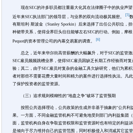
现在SEC的许多职员都注重最大化其在法律圈子中的执业声望
[5]
近年来SEC执法部门的领导层，与业界的双向流动极其频密。
有斯坦利·斯波金（Stanley Sporkin）后来选择了出任公共
种裙带关系，使得业界巨头往往能够左右SEC的行动。例如，摩根
[6]
Pequot的资本管理公司的内幕交易案的调查。
总之，近年来华尔街高管薪酬的大幅飙升，对于SEC的监管激
SEC雇员频频跳槽业界，使得SEC雇员因缺乏长期工作经验而对
验；其二，由于SEC雇员对复杂的金融工具欠缺研究，他们为累
者对那些不需要花费大量时间和精力的案件进行选择性执法。凡此
了保护投资者的监管资源。
（三）追求规则模糊性的“地盘之争”破坏了监管预期
按照公共选择理论，公共政策的生成并非基于抽象的“公共利益
果。一方面，不同金融监管机构不可避免地受到部门内利益集团（
面，监管机构自身在争取监管权限和监管资源时也有特定的利益诉
是倾向于尽力维持自己的监管范围，同时积极侵入和消减其它监管