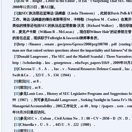
[
4
]Eric W．Bright，Letter to the Editor，It Isn＇t Surprising That SEC Mi
2008年12月23日，第A12版。
[
5
]如SEC执法部总监琳达·汤姆森（Linda Thomsen），此前在Davis Pol
工作。琳达·汤姆森的继任者斯蒂芬M．卡特勒（Stephen M．Cutler）在
类似的情形还包括SEC的执法总监理查德·沃克（Richard Walker），现任职德
R．麦克卢卡斯（William R．McLucas），现任职Wilmer Hale’的证券部主管
的首任总监，现供职于Fulbright＆Jaworski律师事务所。
[
6
]http：//finance．senate．gov/press/Gpress/2008/prg100708．pdf（stating tha
man-ner that raised serious questions about the impartiality and fairness”of 
[
7
]Donald Langevoort，The SEC and the Madoff Scandal：Three Narrativ
http：//scholarship．law．georgetown．edu/fwps_papers/116/#，2009年
[
8
]Chevron U．S．A．，Inc．v．Natural Resources Defense Council，
Swift＆Co．，323 U．S．134（1944）．
[
9
]前注
[
6
]，at 8．
[
10
]前注
[
6
]，at 8．
[
11
]参见Louis Loss，History of SEC Legislative Programs and Suggestions
99（1967）；另可参见Donald Langevoort，Seeking Sunlight in Santa Fe’s Shad
Managerial Accountability，2001工作论文，at 40，http：//papers．ssrn．com/
年10月20日最后访问。
[
12
]参见SEC v．Cuban，Civil Action No．3：08－CV－2050－D（N．D
[
13
]Chiarella v．U．S．，445 U．S．222（1980）．
[
14
]前注
[
11
]。