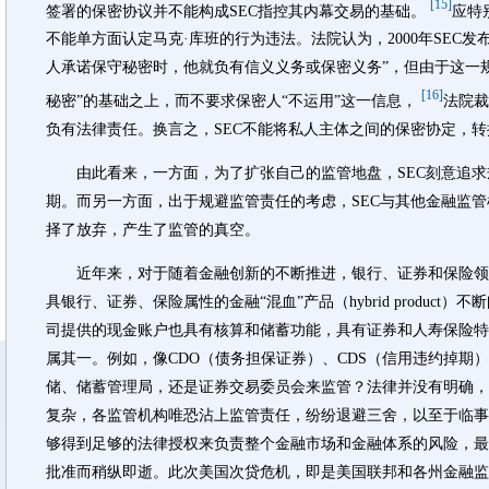
[15]
签署的保密协议并不能构成SEC指控其内幕交易的基础。
应特
不能单方面认定马克·库班的行为违法。法院认为，2000年SEC发布
人承诺保守秘密时，他就负有信义义务或保密义务”，但由于这一规
[16]
秘密”的基础之上，而不要求保密人“不运用”这一信息，
法院裁
负有法律责任。换言之，SEC不能将私人主体之间的保密协定，
由此看来，一方面，为了扩张自己的监管地盘，SEC刻意追求
期。而另一方面，出于规避监管责任的考虑，SEC与其他金融监管
择了放弃，产生了监管的真空。
近年来，对于随着金融创新的不断推进，银行、证券和保险领
具银行、证券、保险属性的金融“混血”产品（hybrid produc
司提供的现金账户也具有核算和储蓄功能，具有证券和人寿保险特点的可变年金
属其一。例如，像CDO（债务担保证券）、CDS（信用违约掉期
储、储蓄管理局，还是证券交易委员会来监管？法律并没有明确，
复杂，各监管机构唯恐沾上监管责任，纷纷退避三舍，以至于临事
够得到足够的法律授权来负责整个金融市场和金融体系的风险，最
批准而稍纵即逝。此次美国次贷危机，即是美国联邦和各州金融监