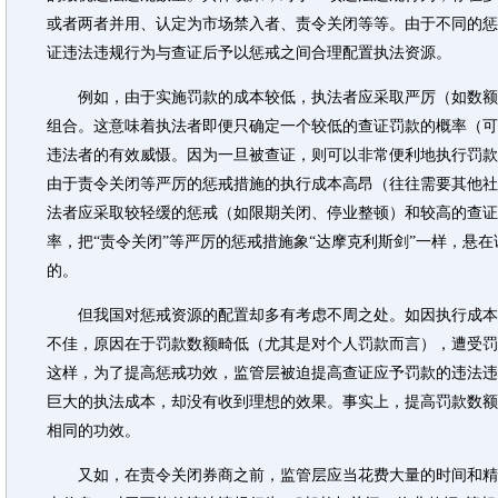
或者两者并用、认定为市场禁入者、责令关闭等等。由于不同的惩
证违法违规行为与查证后予以惩戒之间合理配置执法资源。
例如，由于实施罚款的成本较低，执法者应采取严厉（如数额
组合。这意味着执法者即便只确定一个较低的查证罚款的概率（可
违法者的有效威慑。因为一旦被查证，则可以非常便利地执行罚款
由于责令关闭等严厉的惩戒措施的执行成本高昂（往往需要其他社
法者应采取较轻缓的惩戒（如限期关闭、停业整顿）和较高的查证
率，把“责令关闭”等严厉的惩戒措施象“达摩克利斯剑”一样，悬
的。
但我国对惩戒资源的配置却多有考虑不周之处。如因执行成本
不佳，原因在于罚款数额畸低（尤其是对个人罚款而言），遭受罚
这样，为了提高惩戒功效，监管层被迫提高查证应予罚款的违法违
巨大的执法成本，却没有收到理想的效果。事实上，提高罚款数额
相同的功效。
又如，在责令关闭券商之前，监管层应当花费大量的时间和精