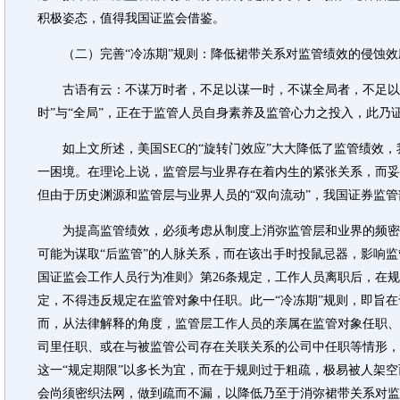
积极姿态，值得我国证监会借鉴。
（二）完善“冷冻期”规则：降低裙带关系对监管绩效的侵蚀效
古语有云：不谋万时者，不足以谋一时，不谋全局者，不足以谋
时”与“全局”，正在于监管人员自身素养及监管心力之投入，此乃
如上文所述，美国SEC的“旋转门效应”大大降低了监管绩效，
一困境。在理论上说，监管层与业界存在着内生的紧张关系，而妥
但由于历史渊源和监管层与业界人员的“双向流动”，我国证券监
为提高监管绩效，必须考虑从制度上消弥监管层和业界的频密
可能为谋取“后监管”的人脉关系，而在该出手时投鼠忌器，影响监管
国证监会工作人员行为准则》第26条规定，工作人员离职后，在
定，不得违反规定在监管对象中任职。此一“冷冻期”规则，即旨
而，从法律解释的角度，监管层工作人员的亲属在监管对象任职、
司里任职、或在与被监管公司存在关联关系的公司中任职等情形，
这一“规定期限”以多长为宜，而在于规则过于粗疏，极易被人架
会尚须密织法网，做到疏而不漏，以降低乃至于消弥裙带关系对监