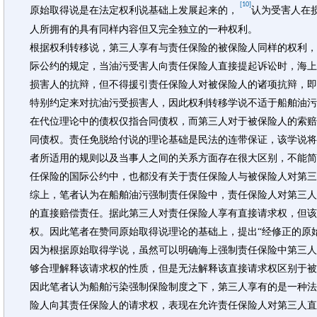
[10]
原始取得说是在法定权利说基础上发展起来的，
认为受害人在
人所拥有的具有同样内容但又完全独立的一种权利。
根据权利转移说，第三人享有与责任保险的被保险人同样的权利，
际公约的规定，当油污受害人向责任保险人直接提起诉讼时，海上
损害人的抗辩，但不得援引责任保险人对被保险人的诸项抗辩，即
特别约定来对抗油污受损害人，因此权利转移学说不适于船舶油污
在代位理论中的债权仅指合同债权，而第三人对于被保险人的索赔
同债权。责任免脱给付说的理论基础是民法的连带保证，该学说将
者所适用的规则以及当事人之间的关系方面存在很大区别，不能简
任保险的国际公约中，也都没有关于责任保险人与被保险人对第三
综上，笔者认为在船舶油污强制责任保险中，责任保险人对第三人
的直接赔偿责任。据此第三人对责任保险人享有直接请求权，但该
权。因此笔者在赞同原始取得说理论的基础上，提出“经修正的原始
因为根据原始取得学说，虽然可以明确海上强制责任保险中第三人
够合理解释该请求权的性质，但是无法解释该直接请求权区别于被
因此笔者认为船舶污染强制保险制度之下，第三人享有的是一种法
险人向其责任保险人的请求权，表现在允许责任保险人对第三人直