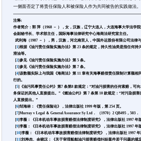
一侧面否定了将责任保险人和被保险人作为共同被告的实践做法。
注释:
作者简介：郭 萍（1968 － ），女，汉族，辽宁大连人，大连海事大学法
会副秘书长、学术部主任，国际海事法律研究中心海商法研究室主任。
武利海（1987 － ），男，汉族，河北南宫人，中国外运股份有限公司法律
[
1
]根据《油污责任保险实施办法》第 23 条的规定，持久性油类是指任何
滑油等。
[
2
]参见《油污责任保险实施办法》第 5 条。
[
3
]参见《油污责任保险实施办法》第 7 条。
[
4
]该数额实际上与我国《海商法》第 11 章有关海事赔偿责任限制计算额
行的。
[
5
]《油污民事责任公约》第7 条第8 款规定：“对油污损害的任何索赔，
务保证的其他人直接提出。”《燃油公约》第 7 条第 10 款规定：“对污染
人直接提出。”
[
6
]邹海林：《责任保险论》，法律出版社 1999 年版，第 254 页。
[
7
]Murray v Legal ＆ General Assurance Sy Ltd． （1970）2 QB495，503．
[
8
]李薇：《日本机动车事故损害赔偿法律制度研究》，法律出版社 1997 年版，
[
9
]李薇：《日本机动车事故损害赔偿法律制度研究》，法律出版社 1997 年版，
[
10
]李薇：《日本机动车事故损害赔偿法律制度研究》，法律出版社 1997 年版
[
11
]刘寿杰、余晓汉：《关于审理船舶油污损害赔偿纠纷案件若干问题的规定》的