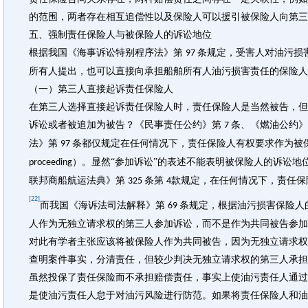
的范围，两者存在相互追偿性以及保险人可以援引被保险人向第三
五、强制责任保险人与被保险人的诉讼地位
根据我国《海事诉讼特别程序法》第
条规定，受害人对油污损
97
所有人提出，也可以直接向承担船舶所有人油污损害责任的保险人
（一）第三人直接起诉责任保险人
在第三人选择直接起诉责任保险人时，责任保险人是当然被告，但
诉讼或者被追加为被告？《民事责任公约》第
条、《燃油公约
7
法》第
条都仅规定在任何情况下，责任保险人有权要求作为被
97
）。显然“参加诉讼”的表述不能表明被保险人的诉讼地
proceeding
联邦商船航运法典》第
条第
款规定，在任何情况下，责任保
325
4
[22]
而我国《海诉法司法解释》第
条规定，根据油污损害保险人
69
人作为无独立请求权的第三人参加诉讼，而不是作为共同被告参加
对此有学者主张应该将被保险人作为共同被告，因为无独立请求权
查明案件事实，分清责任，但较少判决无独立请求权的第三人承担
虽然投保了责任保险而不承担赔偿责任，事实上使油污责任人通过
是使油污责任人怠于对油污风险进行防范。如果将责任保险人和油