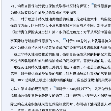
[2]
内，均应当投保油污责任保险或取得相应财务保证；
投保额度参
为载运散装持久性油类货物造成的污染损害。
第二，对于载运非持久性油类物质的船舶，无论吨位大小，均应投
保额度方面，区分吨位大小及从事航线不同而有所不同。对于从事
《油污责任保险实施办法》第
条的规定确定；对于从事沿海运输
6
[3]
事国际航行船舶投保额度的
。
对于
总吨以上载运非持
50%
1000
标的为载运非持久性油类货物造成的污染损害以及该载运船舶燃
下载运非持久性油类物质的船舶，强制责任保险承保的标的仅为载
不包括因载运船舶燃油舱溢油造成的污染损害。需要强调的是，这
一项提及任何持久性油类以外的其他任何油类，不论是以散装还是
第三，对于载运非油类物质的船舶，针对燃油舱溢油造成的污染损
同。
总吨以上载运非油类物质的船舶，应当投保燃油污染民
1000
[4]
办法》第
条的规定确定；
而对于
总吨以下的，则不做强
6
1000
船舶油污强制责任保险制度的确立，对于保护油污受害人和保护海
际公约在规定实施强制责任保险制度同时，都明确了油污受害人对
二、第三人直接请求权及其理论基础