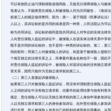
可以有效防止油污强制保险道德风险，又能充分保障保险人与被保
笔者认为，不能将责任保险人和被保险人列为共同被告，《海诉法
权第三人的规定值得赞同。因为：第一，基于我国《民事诉讼法
人以上，其诉讼标的是共同的或者是同一种类，人民法院认为可以
称为共同诉讼。诉讼标的相同是指共同诉讼人对争议的实体法律关
人向责任保险人提起的诉讼中，被保险人在该实体法律关系中享有
既不是共同的诉讼标的，也不是同一种类的诉讼标的。第二，第三
得的权利；而第三人对被保险人的诉讼，则是基于被保险人侵权行
个相互独立的法律关系之上，民事案件案由名称也不一致，因此不
对责任保险人提起的诉讼中，被保险人对该诉讼标的没有独立请求
害关系，因而只能作为无独立请求权的第三人。
（二）第三人直接起诉被保险人
如果第三人只对被保险人提起诉讼，而没有对强制责任保险人提起
人之间的诉讼中没有独立请求权，但案件的处理结果与他有利害关
规定，责任保险人可以以无独立请求权的第三人身份申请参加诉讼
人以无独立请求权第三人的身份参加诉讼。此外责任保险人参加诉
进行监督，防止被保险人放弃自己的权利或者固有抗辩事由，从而