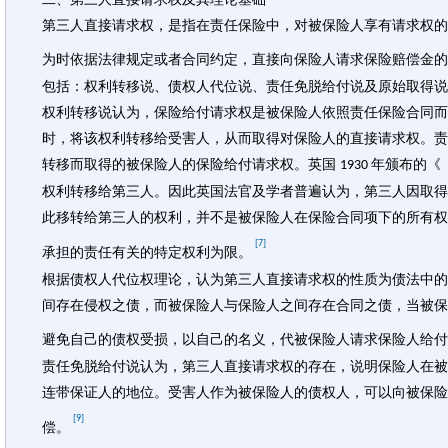
第三人直接请求权，是指在责任保险中，对被保险人享有请求权的
为时依据法律规定或者合同约定，直接向保险人请求保险赔偿金的
包括：权利转移说、债权人代位说、责任免脱给付说及原始取得说
权利转移说认为，保险给付请求权是被保险人依照责任保险合同而
时，将该权利转移给受害人，从而取得对保险人的直接请求权。责
转移而取得的被保险人的保险给付请求权。英国
年颁布的《
1930
权利转移给第三人。因此英国法官及学者普遍认为，第三人因取得
此移转给第三人的权利，并不是被保险人在保险合同项下的所有权
[7]
承担的责任有关的特定权利为限。
根据债权人代位权理论，认为第三人直接请求权的性质为债法中的
间存在侵权之债，而被保险人与保险人之间存在合同之债，当被保
避免自己的债权受损，以自己的名义，代被保险人请求保险人给付
责任免脱给付说认为，第三人直接请求权的存在，说明保险人在被
连带保证人的地位。受害人作为被保险人的债权人，可以向被保险
[9]
偿。