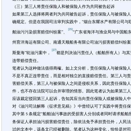
（三）第三人将责任保险人和被保险人作为共同被告起诉
如果第三人选择将两者列为共同被告起诉，责任保险人与被保险人
确规定。但是在我国司法审判实践中，“烟台东耀水产有限公司与
[25]
舶油污污染损害赔偿纠纷案”、
“广东省海洋与渔业局与中国船
州育洋海运有限公司、南通天顺船务有限公司油污损害赔偿纠纷案
[27]
斯曼海”轮油污案中，
都是判决油污责任人（船舶所有人）与其
连带赔偿责任。
笔者认为这种做法值得商榷。如上文分析，责任保险人与被保险人
不是不真正连带责任，而是相对独立的直接赔偿责任。第三人与责
害赔偿关系，第三人与被保险人之间是侵权关系，因此责任保险人
件，也不存在法院可以合并审理的情形。因此笔者认为如果第三人
应该裁定驳回第三人起诉，告知其应当向责任保险人或被保险人中
对《油污司法解释（征求意见稿）》中曾经认可了实践中将责任保
其中第
条规定“船舶油污事故的受损害人分别或者同时请求船舶
5
务保证人承担油污损害赔偿责任，除依法免予承担责任外，人民法
过的文本中，该条文已经被删除。笔者认为这种变化，恰恰是对司