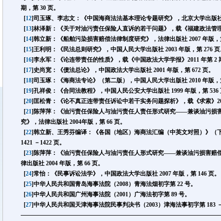
期，第 30 页。
[
12
]司玉琢、李志文：《中国海商法法基本理论专题研究》，北京大学出版社 200
[
13
]林泽新：《关于对油污责任保险人直诉的若干问题》，载《福建政法管理干部学
[
14
]韩立新：《船舶污染损害赔偿法律制度研究》，法律出版社 2007 年版，第 
[
15
]王利明：《民法总则研究》，中国人民大学出版社 2003 年版，第 276 
[
16
]李永军：《论连带责任的性质》，载《中国政法大学学报》2011 年第 2 期
[
17
]史尚宽：《债法总论》，中国政法大学出版社 2001 年版，第 672 页。
[
18
]司玉琢：《海商法专论》（第二版），中国人民大学出版社 2010 年版，第 
[
19
]孔祥俊：《合同法教程》，中国人民公安大学出版社 1999 年版，第 536
[
20
]匡松青：《论不真正连带责任诉讼中若干实务问题探析》，载《求索》2010 年
[
21
]陈萍萍：《油污责任保险人与油污责任人责任形式研究——兼谈油污损
究》，法律出版社 2004年版，第 66 页。
[
22
]韩立新、王秀芬编译：《各国（地区）海商法汇编（中英文对照）》（下卷
1421 －1422 页。
[
23
]陈萍萍：《油污责任保险人与油污责任人形式研究——兼谈油污损害赔
律出版社 2004 年版，第 66 页。
[
24
]常怡：《民事诉讼法学》，中国政法大学出版社 2007 年版，第 146 页。
[
25
]中华人民共和国青岛海事法院（2008）青海法烟初字第 22 号。
[
26
]中华人民共和国广州海事法院（2001）广海法初字第 89 号。
[
27
]中华人民共和国天津海事法院民事判决书（2003）津海法事初字第 183 －1