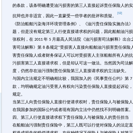
的条款，该条明确遭受油污损害的第三人直接起诉责任保险人的实
[12]
抗辩也并非适宜，因此一直蒙受一些学者的批评和质疑。
《防治船舶污染海洋环境管理条例》、《油污责任保险实施办法》
题，但是没有规定第三人行使直接请求权的问题，因此船舶油污损
张权利，在
年
月最高人民法院《油污损害司法解释》出台
2011
5
害司法解释》第
条规定“受损害人直接向船舶油污损害责任保险
8
害责任保险人或者财务保证人可以对受损害人主张船舶所有人的抗
污损害第三人直接请求权，但是却认可这一做法。当然因为司法解
度，仍然存在油污强制责任保险第三人直接请求权的立法缺失。
与国内立法规定不明确相比较，我国加入的《民事责任公约》第
7
款，均明确规定油污受害人有权向污染责任保险人直接提起诉讼，
规定。
当第三人向责任保险人直接行使请求权时，责任保险人与被保险人
在我国参加的国际公约或者现有国内立法中仍然找不到明确答案。
四、第三人行使直接请求权下责任保险人与被保险人的责任担当
在船舶油污强制责任保险中，第三人既可以行使对保险人的法定直
权造成损失的赔偿请求权。在此种情况下保险人与被保险人对第三