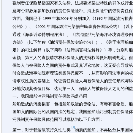
强制责任保险是指国家有关法律、法规要求某些特殊的群体或行业
意与否都必须参加投保的责任保险险种。海上保险中的强制责任保
方面。我国已于
年和
年分别加入《
年国际油污损害
1999
2009
1992
公约》）、《
年国际燃油污染损害民事责任国际公约》（以
2001
通过《海事诉讼特别程序法》、《防治船舶污染海洋环境管理条例
办法》（以下简称《油污责任保险实施办法》），《关于审理船舶
定》的司法解释（以下简称《油污损害司法解释》）等，分别对船
金额、第三人的直接请求权和保险人的抗辩权等做出明确规定。但
保险人与被保险人之间的责任形式及其诉讼地位，这无疑会导致第
时会造成海事法院审理该类案件尺度不一，从而影响司法审判的权
请求权性质的基础上，论证责任保险人与被保险人的责任形式与诉
好地实现其价值目标，达到第三人、保险人与被保险人之间的利益
一、我国船舶油污强制责任保险涵盖范围
船舶造成的污染损害，包括船舶载运的货物油、有毒有害物质、船
国加入的国际公约及国内法的规定，我国船舶油污强制责任保险体
污强制责任保险具体范围可以概括为以下几方面：
[1]
第一，对于载运散装持久性油类
物质的船舶，不再区分从事国际