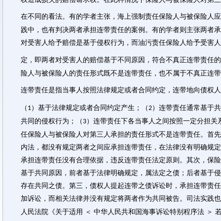
在不同的看法。有的学者主张，海上强制责任保险人与被保险人应
践中，也有判决两者承担连带责任的案例。有的学者则主张两者承
对受害人给予赔偿是基于侵权行为，而油污责任保险人给予受害人
定，即两者对受害人的赔偿基于不同原因，符合不真正连带责任的
险人与被保险人的责任形式既不是连带责任，也不属于不真正连带
连带责任是指当事人按照法律规定或者合同约定，连带地向债权人
（
）基于法律规定或者合同约定产生；（
）连带责任通常基于共
1
2
共同的侵权行为；（
）连带责任下各当事人之间按照一定分担关
3
任保险人与被保险人对第三人承担的责任形式不是连带责任。首先
内法，都没有规定两者之间应承担连带责任，在法律没有明确规定
承担连带责任没有合理依据，违反连带责任法定原则。其次，保险
基于共同原因，前者基于法律明确规定，属法定之债；后者基于侵
存在共同之债。第三，债权人提起连带之债诉讼时，承担连带责任
加诉讼，而相关法律并没有规定将两者作为共同被告。司法实践也
人民法院《关于适用 ＜ 中华人民共和国海事诉讼特别程序法 ＞