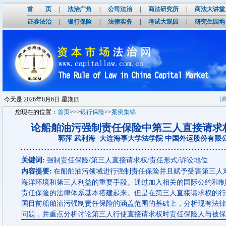
首 页
|
法治广角
|
公司法治
|
商法研究所
|
商法大讲堂
证券法治
|
银行保险
|
法律实务
|
考试大观园
|
研究生园地
今天是
2026年8月6日 星期四
[商法前沿论坛
您现在的位置：
首页
>>>
银行保险
>>
案例集锦
论船舶油污强制责任保险中第三人直接请求
郭萍 武利海 大连海事大学法学院 中国外运股份有限
关键词:
强制责任保险/第三人直接请求权/责任形式/诉讼地位
内容提要:
在船舶油污领域进行强制责任保险并且赋予受害第三人
海洋环境和第三人利益的重要手段。通过加入相关的国际公约和制
责任保险的法律体系基本搭建起来。但是在第三人直接请求权的行
国目前船舶油污强制责任保险的涵盖范围的基础上，分析现有法律
问题，并重点分析讨论第三人行使直接请求权时责任保险人与被保