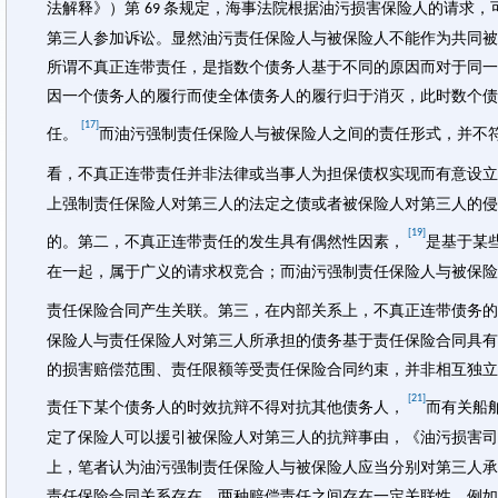
法解释》）第
条规定，海事法院根据油污损害保险人的请求，
69
第三人参加诉讼。显然油污责任保险人与被保险人不能作为共同被
所谓不真正连带责任，是指数个债务人基于不同的原因而对于同一
因一个债务人的履行而使全体债务人的履行归于消灭，此时数个债
[17]
任。
而油污强制责任保险人与被保险人之间的责任形式，并不
看，不真正连带责任并非法律或当事人为担保债权实现而有意设立
上强制责任保险人对第三人的法定之债或者被保险人对第三人的侵
[19]
的。第二，不真正连带责任的发生具有偶然性因素，
是基于某
在一起，属于广义的请求权竞合；而油污强制责任保险人与被保险
责任保险合同产生关联。第三，在内部关系上，不真正连带债务的
保险人与责任保险人对第三人所承担的债务基于责任保险合同具有
的损害赔偿范围、责任限额等受责任保险合同约束，并非相互独立
[21]
责任下某个债务人的时效抗辩不得对抗其他债务人，
而有关船
定了保险人可以援引被保险人对第三人的抗辩事由，《油污损害
上，笔者认为油污强制责任保险人与被保险人应当分别对第三人承
责任保险合同关系存在，两种赔偿责任之间存在一定关联性，例如