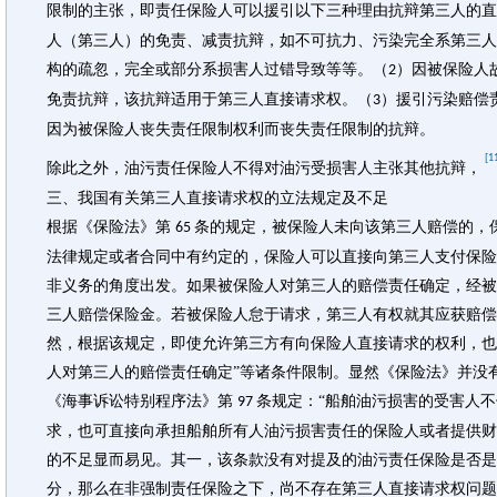
限制的主张，即责任保险人可以援引以下三种理由抗辩第三人的直
人（第三人）的免责、减责抗辩，如不可抗力、污染完全系第三人
构的疏忽，完全或部分系损害人过错导致等等。（
）因被保险人
2
免责抗辩，该抗辩适用于第三人直接请求权。（
）援引污染赔偿
3
因为被保险人丧失责任限制权利而丧失责任限制的抗辩。
[1
除此之外，油污责任保险人不得对油污受损害人主张其他抗辩，
三、我国有关第三人直接请求权的立法规定及不足
根据《保险法》第
条的规定，被保险人未向该第三人赔偿的，
65
法律规定或者合同中有约定的，保险人可以直接向第三人支付保险
非义务的角度出发。如果被保险人对第三人的赔偿责任确定，经被
三人赔偿保险金。若被保险人怠于请求，第三人有权就其应获赔偿
然，根据该规定，即使允许第三方有向保险人直接请求的权利，也必
人对第三人的赔偿责任确定”等诸条件限制。显然《保险法》并没
《海事诉讼特别程序法》第
条规定：“船舶油污损害的受害人
97
求，也可直接向承担船舶所有人油污损害责任的保险人或者提供财
的不足显而易见。其一，该条款没有对提及的油污责任保险是否是
分，那么在非强制责任保险之下，尚不存在第三人直接请求权问题